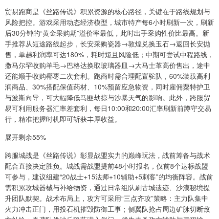
贸易跑商是《丝路传说》积累资源的核心路径，关键在于路线规划与
风险把控。游戏采用动态经济模型，城市特产每6小时刷新一次，刷新
后30分钟的“黄金采购期”溢价率最低，此时出手采购性价比最高。新
手推荐从短途路线起步，长安采购瓷器→敦煌兑换玉石→返回长安抛
售，单趟利润率可达180%，耗时短且风险低；中期可尝试中程路线，
撒马尔罕收购羊毛→巴格达换取玻璃器皿→大马士革高价售出，途中
还能顺手收购椰枣二次套利。跑商时需合理配置驼队，60%装载高利
润商品、30%搭配保值药材、10%预留应急物资，同时雇佣粟特护卫
与波斯向导，可大幅降低马匪劫掠与沙暴天气的影响。此外，跨服贸
易可利用服务器汇率差套利，每日10:00和20:00汇率刷新前蹲守交易
行，精准把握时机即可斩获丰厚收益。
展开剩余55%
跨服城战是《丝路传说》彰显战盟实力的巅峰玩法，战前筹备与战术
配合直接决定胜负。城战需战盟提前48小时报名，仅前8个达标战盟
可参与，建议组建“20战士+15法师+10辅助+5刺客”的均衡阵容。战前
需积累攻城器械与补给物资，通过日常组队刷古城遗迹、沙漠秘境提
升团队默契。战术布局上，攻方可采用“三点齐攻”策略：主力队集中
火力冲击正门，用投石机摧毁防御工事；侧翼队抢占周边矿脉切断敌