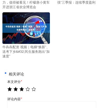
力，值得被看见！柠檬唐小黄车
强”三季报：连续季度盈利
开进浙江省农业博览会
牛犇犇配资 视频｜电梯“焕新”、
送考下乡&#32;民生服务跑出“加
速度”
相关评论
本文评分
*
评论内容
*