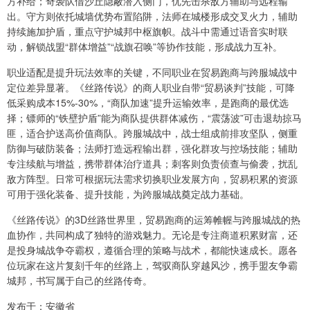
方补给；奇袭队借沙丘隐蔽潜入侧门，优先击杀敌方辅助与远程输
出。守方则依托城墙优势布置陷阱，法师在城楼形成交叉火力，辅助
持续施加护盾，重点守护城邦中枢旗帜。战斗中需通过语音实时联
动，解锁战盟“群体增益”“战旗召唤”等协作技能，形成战力互补。
职业适配是提升玩法效率的关键，不同职业在贸易跑商与跨服城战中
定位差异显著。《丝路传说》的商人职业自带“贸易谈判”技能，可降
低采购成本15%-30%，“商队加速”提升运输效率，是跑商的最优选
择；镖师的“铁壁护盾”能为商队提供群体减伤，“震荡波”可击退劫掠马
匪，适合护送高价值商队。跨服城战中，战士组成前排攻坚队，侧重
防御与破防装备；法师打造远程输出群，强化群攻与控场技能；辅助
专注续航与增益，携带群体治疗道具；刺客则负责侦查与偷袭，扰乱
敌方阵型。日常可根据玩法需求切换职业发展方向，贸易积累的资源
可用于强化装备、提升技能，为跨服城战奠定战力基础。
《丝路传说》的3D丝路世界里，贸易跑商的运筹帷幄与跨服城战的热
血协作，共同构成了独特的游戏魅力。无论是专注商道积累财富，还
是投身城战争夺霸权，遵循合理的策略与战术，都能快速成长。愿各
位玩家在这片复刻千年的丝路上，驾驭商队穿越风沙，携手盟友争霸
城邦，书写属于自己的丝路传奇。
发布于：安徽省