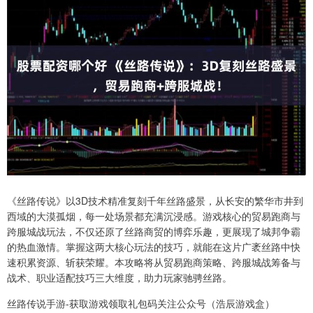
《丝路传说》以3D技术精准复刻千年丝路盛景，从长安的繁华市井到
西域的大漠孤烟，每一处场景都充满沉浸感。游戏核心的贸易跑商与
跨服城战玩法，不仅还原了丝路商贸的博弈乐趣，更展现了城邦争霸
的热血激情。掌握这两大核心玩法的技巧，就能在这片广袤丝路中快
速积累资源、斩获荣耀。本攻略将从贸易跑商策略、跨服城战筹备与
战术、职业适配技巧三大维度，助力玩家驰骋丝路。
丝路传说手游-获取游戏领取礼包码关注公众号（浩辰游戏盒）