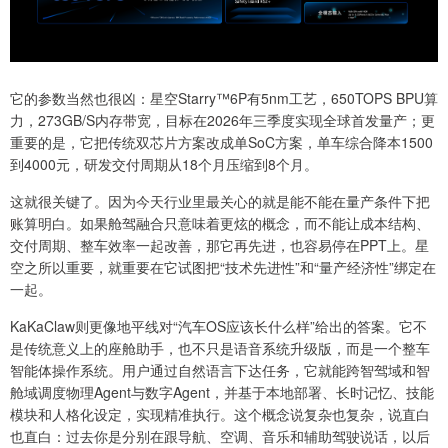
它的参数当然也很凶：星空Starry™6P有5nm工艺，650TOPS BPU算
力，273GB/S内存带宽，目标在2026年三季度实现全球首发量产；更
重要的是，它把传统双芯片方案改成单SoC方案，单车综合降本1500
到4000元，研发交付周期从18个月压缩到8个月。
这就很关键了。因为今天行业里最关心的就是能不能在量产条件下把
账算明白。如果舱驾融合只意味着更炫的概念，而不能让成本结构、
交付周期、整车效率一起改善，那它再先进，也容易停在PPT上。星
空之所以重要，就重要在它试图把“技术先进性”和“量产经济性”绑定在
一起。
KaKaClaw则更像地平线对“汽车OS应该长什么样”给出的答案。它不
是传统意义上的座舱助手，也不只是语音系统升级版，而是一个整车
智能体操作系统。用户通过自然语言下达任务，它就能跨智驾域和智
舱域调度物理Agent与数字Agent，并基于本地部署、长时记忆、技能
模块和人格化设定，实现精准执行。这个概念说复杂也复杂，说直白
也直白：过去你是分别在跟导航、空调、音乐和辅助驾驶说话，以后