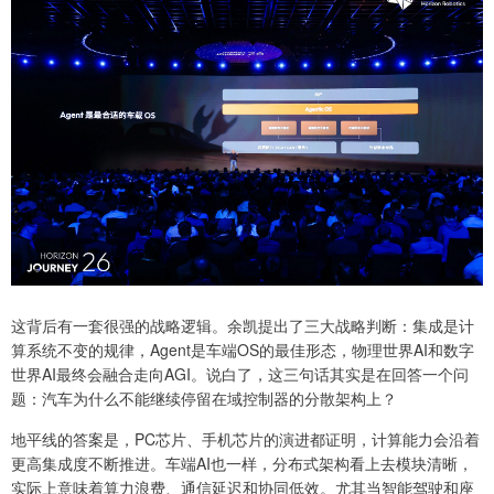
这背后有一套很强的战略逻辑。余凯提出了三大战略判断：集成是计
算系统不变的规律，Agent是车端OS的最佳形态，物理世界AI和数字
世界AI最终会融合走向AGI。说白了，这三句话其实是在回答一个问
题：汽车为什么不能继续停留在域控制器的分散架构上？
地平线的答案是，PC芯片、手机芯片的演进都证明，计算能力会沿着
更高集成度不断推进。车端AI也一样，分布式架构看上去模块清晰，
实际上意味着算力浪费、通信延迟和协同低效。尤其当智能驾驶和座