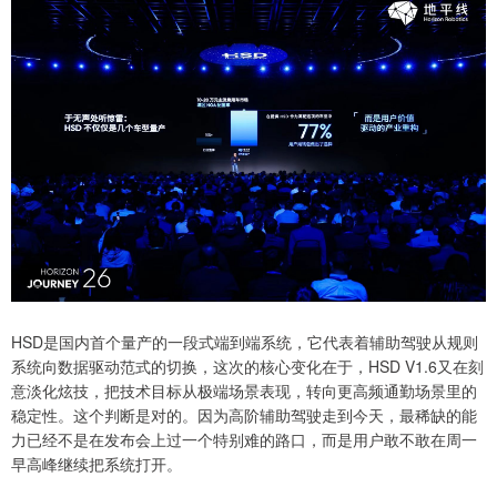
HSD是国内首个量产的一段式端到端系统，它代表着辅助驾驶从规则
系统向数据驱动范式的切换，这次的核心变化在于，HSD V1.6又在刻
意淡化炫技，把技术目标从极端场景表现，转向更高频通勤场景里的
稳定性。这个判断是对的。因为高阶辅助驾驶走到今天，最稀缺的能
力已经不是在发布会上过一个特别难的路口，而是用户敢不敢在周一
早高峰继续把系统打开。