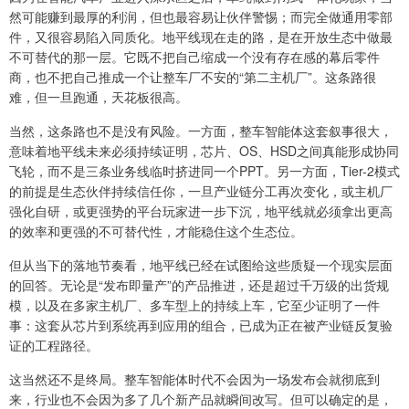
然可能赚到最厚的利润，但也最容易让伙伴警惕；而完全做通用零部
件，又很容易陷入同质化。地平线现在走的路，是在开放生态中做最
不可替代的那一层。它既不把自己缩成一个没有存在感的幕后零件
商，也不把自己推成一个让整车厂不安的“第二主机厂”。这条路很
难，但一旦跑通，天花板很高。
当然，这条路也不是没有风险。一方面，整车智能体这套叙事很大，
意味着地平线未来必须持续证明，芯片、OS、HSD之间真能形成协同
飞轮，而不是三条业务线临时挤进同一个PPT。另一方面，Tier-2模式
的前提是生态伙伴持续信任你，一旦产业链分工再次变化，或主机厂
强化自研，或更强势的平台玩家进一步下沉，地平线就必须拿出更高
的效率和更强的不可替代性，才能稳住这个生态位。
但从当下的落地节奏看，地平线已经在试图给这些质疑一个现实层面
的回答。无论是“发布即量产”的产品推进，还是超过千万级的出货规
模，以及在多家主机厂、多车型上的持续上车，它至少证明了一件
事：这套从芯片到系统再到应用的组合，已成为正在被产业链反复验
证的工程路径。
这当然还不是终局。整车智能体时代不会因为一场发布会就彻底到
来，行业也不会因为多了几个新产品就瞬间改写。但可以确定的是，