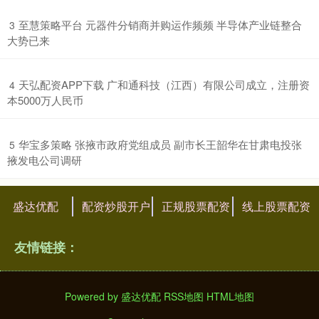
​至慧策略平台 元器件分销商并购运作频频 半导体产业链整合
3
大势已来
​天弘配资APP下载 广和通科技（江西）有限公司成立，注册资
4
本5000万人民币
​华宝多策略 张掖市政府党组成员 副市长王韶华在甘肃电投张
5
掖发电公司调研
盛达优配
配资炒股开户
正规股票配资
线上股票配资
友情链接：
Powered by
盛达优配
RSS地图
HTML地图