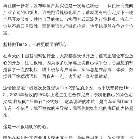
再往前一步看，发布即量产其实也是一次角色跃迁——从供应商走向
产业节奏的组织者。谁先跑通规模化量产，谁就更有机会定义下一轮
产品开发节奏，并把自己的接口与协同方式沉淀为行业标准。汽车产
业从不靠口号取胜，而是看谁先把链条拉通。地平线显然在争这个位
置。
坚持做Tier-2，一种更聪明的野心
在今天的中国智能驾驶行业，大家都喜欢谈开放，但真正能让车企放
心的开放，往往很难。因为很多玩家嘴上说自己做平台，心里想的却
是多拿一点控制权；嘴上说帮客户造车，实际总想在品牌、体验、数
据甚至终端话语权上再多占一点，边界感一直都很敏感。
这恰恰是地平线这次反复强调Tier-2定位的原因。地平线坚持做Tier-
2，2025年营收的95%以上通过生态合作完成，余凯把自己的角色定
义成“样板间”“压舱石”“公约数”。这套说法的本质，是向车企和Tier-1
传递一个信号：我不抢你的主导权，我帮你把智能化的底层能力搭起
来。
这是一种很聪明的野心。
因为在智能汽车产业进入深水区之后，单纯做封闭式一体化玩家，当