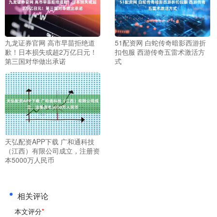
九龙证券官网 高市早苗拒绝道
51配资网 白蛇传奇暗影西游折
歉！日本损失或超2万亿日元！
扣包服 西游传奇五雷术激活方
第三国对华做出承诺
式
天弘配资APP下载 广和通科技
（江西）有限公司成立，注册资
本5000万人民币
相关评论
本文评分
*