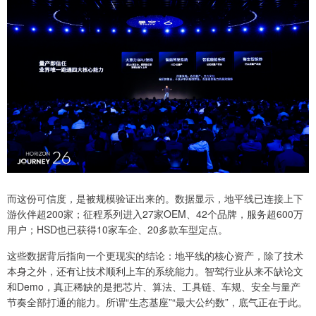
而这份可信度，是被规模验证出来的。数据显示，地平线已连接上下
游伙伴超200家；征程系列进入27家OEM、42个品牌，服务超600万
用户；HSD也已获得10家车企、20多款车型定点。
这些数据背后指向一个更现实的结论：地平线的核心资产，除了技术
本身之外，还有让技术顺利上车的系统能力。智驾行业从来不缺论文
和Demo，真正稀缺的是把芯片、算法、工具链、车规、安全与量产
节奏全部打通的能力。所谓“生态基座”“最大公约数”，底气正在于此。