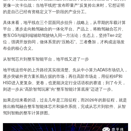
更像一次卡位战：当地平线把“发布即量产”反复拎出来时，它想证明
的是自己已经有资格定义下一阶段的产业分工。
具体来看，地平线在三个层面同步抬升：战略上，从早期的车载计算
平台，逐步走向舱驾融合的一体化平台。产品上，将舱驾融合芯片、
整车OS与端到端辅助驾驶纳入同一方法论；生态上，坚持Tier-2定
位，强调开放协同，做体系里的“压舱石”。三者叠加，才构成这场发
布会的核心含义。
从智驾芯片到整车智能平台，地平线又进了一步
地平线这些年的上升路径其实很清楚。先从中小算力ADAS市场切入，
逐步突破外资方案长期占据的市场；再往高阶市场走，用征程6P和
HSD进入更复杂、更卷，也更能决定行业话语权的赛道；到了今天，
则进一步从“高阶智驾玩家”向“整车智能计算底座”迈进了一步。
如果总结来看的话，过去几年是三段征程，而2026年的新征程，就是
推出舱驾融合整车智能体芯片和操作系统，完成从芯片到软件、从智
驾到智舱的整车计算拼图。