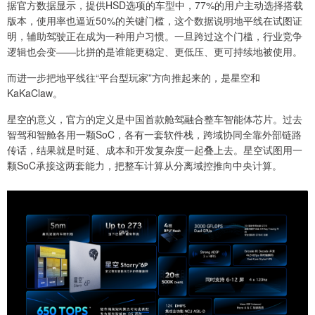
据官方数据显示，提供HSD选项的车型中，77%的用户主动选择搭载
版本，使用率也逼近50%的关键门槛，这个数据说明地平线在试图证
明，辅助驾驶正在成为一种用户习惯。一旦跨过这个门槛，行业竞争
逻辑也会变——比拼的是谁能更稳定、更低压、更可持续地被使用。
而进一步把地平线往“平台型玩家”方向推起来的，是星空和
KaKaClaw。
星空的意义，官方的定义是中国首款舱驾融合整车智能体芯片。过去
智驾和智舱各用一颗SoC，各有一套软件栈，跨域协同全靠外部链路
传话，结果就是时延、成本和开发复杂度一起叠上去。星空试图用一
颗SoC承接这两套能力，把整车计算从分离域控推向中央计算。