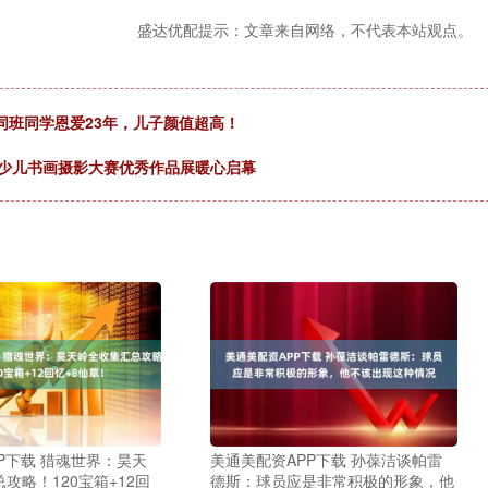
盛达优配提示：文章来自网络，不代表本站观点。
同班同学恩爱23年，儿子颜值超高！
州市少儿书画摄影大赛优秀作品展暖心启幕
P下载 猎魂世界：昊天
美通美配资APP下载 孙葆洁谈帕雷
攻略！120宝箱+12回
德斯：球员应是非常积极的形象，他