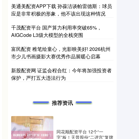
美通美配资APP下载 孙葆洁谈帕雷德斯：球员
应是非常积极的形象，他不该出现这种情况
千茂配资平台 国产算力利用率突破65%，
AIGCode L3级大模型的全栈突围
富民配资 稚笔绘童心，光影映美好! 2026杭州
市少儿书画摄影大赛优秀作品展暖心启幕
新股配资网 证监会程合红：今年将加强投资者
保护，严打五大违法行为
推荐资讯
同花顺配资平台 12个“一
字”板！天普股份“二进宫”复牌