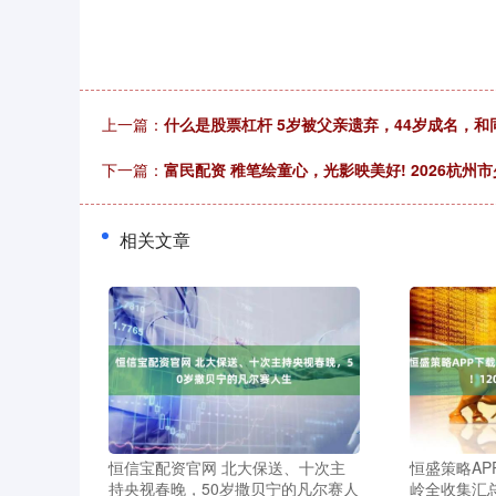
上一篇：
什么是股票杠杆 5岁被父亲遗弃，44岁成名，和
下一篇：
富民配资 稚笔绘童心，光影映美好! 2026杭
相关文章
恒信宝配资官网 北大保送、十次主
恒盛策略AP
持央视春晚，50岁撒贝宁的凡尔赛人
岭全收集汇总