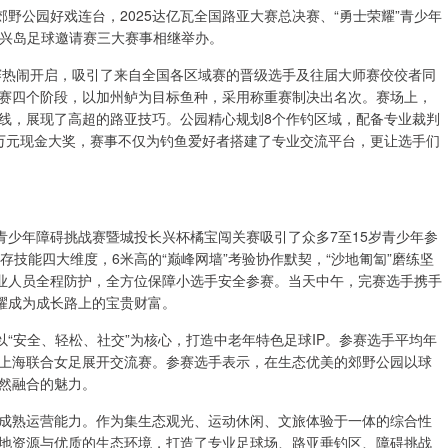
野公园好戏连台，2025达亿瓦全国路亚大赛总决赛、“勇士荣耀”青少年
长兴岛足球邀请赛三大赛事相继举办。
总决赛热闹开启，吸引了来自全国各区域赛的晋级选手及往届大师赛佼佼者同
赛四个阶段，以加州鲈为目标鱼种，采用称重赛制决出名次。赛场上，
线，展现了高超的路亚技巧。公园精心规划8个作钓区域，配备专业裁判
万元现金大奖，赛事不仅为钓鱼爱好者搭建了专业交流平台，更让选手们
耀”青少年障碍挑战赛暨城投长兴杯橘宝闯关赛吸引了众多7至15岁青少年参
存技能四大维度，6米高的“巅峰网墙”考验协作默契，“沙地匍匐”磨练坚
专业人员全程防护，全方位保障小选手安全参赛。当天中午，完赛选手携手
耀成为成长路上的宝贵财富。
以“安全、轻松、社交”为核心，打造中老年特色足球IP。参赛选手平均年
NTED上海联合女足展开交流赛。参赛选手表示，在生态优美的郊野公园以球
然融合的魅力。
成熟运营能力。作为集生态观光、运动休闲、文旅体验于一体的综合性
地资源与优质的生态环境，打造了专业足球场、路亚垂钓区、障碍挑战