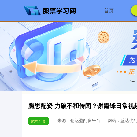
首页
腾思配资 力破不和传闻？谢霆锋日常视
来源：创达盈配资平台
网站：盛达优
腾思配资