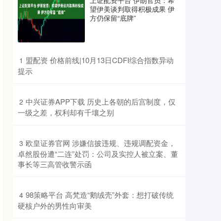
上证配资平台 伊朗官员：希
望伊美谈判取得积极成果 伊
方仍保留“底牌”
​盟配资 价格前线|10月13日CDFI综合指数异动
1
提示
​中兴证券APP下载 历史上各朝的后宫制度，仅
2
一级之差，权利却有千壤之别
​欧皇证券官网 涉嫌信披违规、违规调配资金，
3
卓然股份遭“二连”处罚：公司及实控人被立案、董
事长等三高管收警示函
​98策略平台 高梵造“鹅绒壳”外套：想打破传统
4
硬核户外的男性向审美