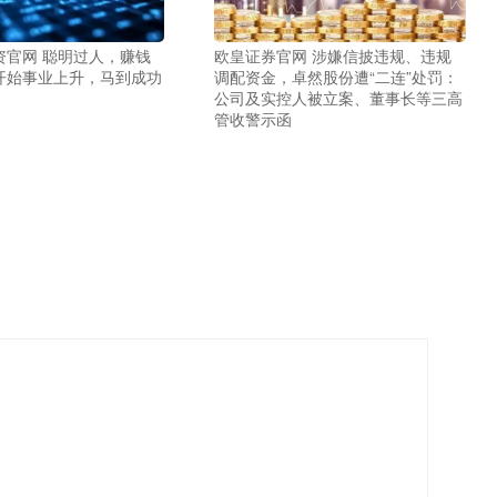
资官网 聪明过人，赚钱
欧皇证券官网 涉嫌信披违规、违规
开始事业上升，马到成功
调配资金，卓然股份遭“二连”处罚：
公司及实控人被立案、董事长等三高
管收警示函