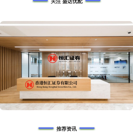
关注 盛达优配
推荐资讯