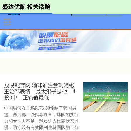
盛达优配 相关话题
股易配官网 输球谁注意巩晓彬
王治郅表情！最大混子是他，4
投0中，正负值最低
中国男篮在主场以76-80输给了韩国男
篮，赛后郭士强指导直言，球队的执行
力和专注力不足，球员进入比赛状态过
慢，防守没有有效限制住韩国队的三分