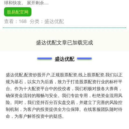
球和快攻。 展开剩余....
股易配官网
查看：
168
分类：
盛达优配
盛达优配文章已加载完成
盛达优配
盛达优配,配资炒股开户,正规股票配资,线上股票配资,我们以正
规为基石，以实力为后盾，致力于打造股票配资行业的标杆平
台。作为十大配资平台中的佼佼者，我们积极对接各大券商，
确保资金流转的顺畅与安全。我们专款专用，杜绝资金混用风
险。同时，我们坚持百分百实盘交易，并建立了完善的风险控
制机制，为客户的投资提供全方位保障。在线客服团队随时待
命，为客户解答投资中的疑惑。